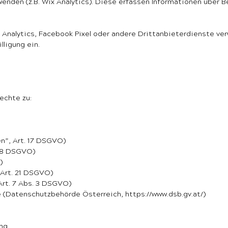
wenden (z.B. Wix Analytics). Diese erfassen Informationen über B
 Analytics, Facebook Pixel oder andere Drittanbieterdienste ve
lligung ein.
echte zu:
n”, Art. 17 DSGVO)
 18 DSGVO)
)
(Art. 21 DSGVO)
(Art. 7 Abs. 3 DSGVO)
e (Datenschutzbehörde Österreich,
https://www.dsb.gv.at/
)
ung