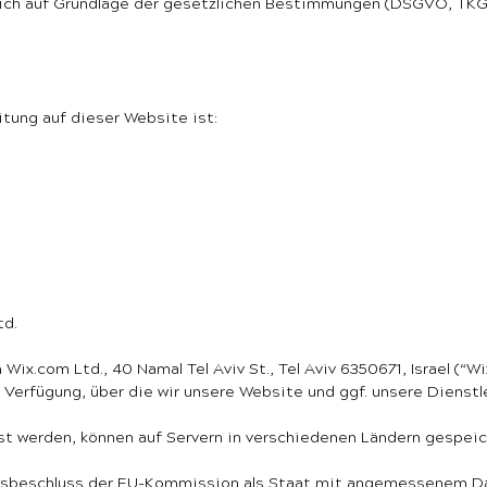
ßlich auf Grundlage der gesetzlichen Bestimmungen (DSGVO, TKG
itung auf dieser Website ist:
td.
Wix.com Ltd., 40 Namal Tel Aviv St., Tel Aviv 6350671, Israel (“W
ur Verfügung, über die wir unsere Website und ggf. unsere Dienst
t werden, können auf Servern in verschiedenen Ländern gespeiche
itsbeschluss der EU-Kommission als Staat mit angemessenem D