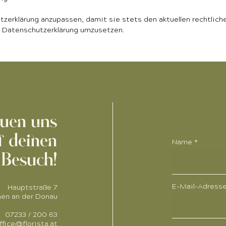
utzerklärung anzupassen, damit sie stets den aktuellen rechtlic
r Datenschutzerklärung umzusetzen.
euen uns
f deinen
Name
Besuch!
E-Mail-Adress
Hauptstraße 7
hen an der Donau
07233 / 200 63
ffice@florista.at