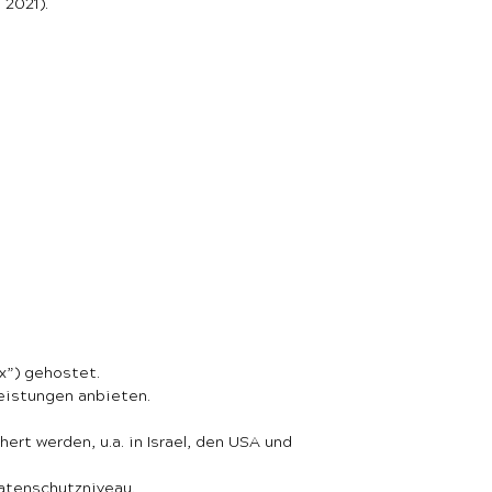
 2021).
ix”) gehostet.
leistungen anbieten.
rt werden, u.a. in Israel, den USA und
atenschutzniveau.