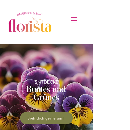
ENTDECKE
Buntes und
Grünes
Sieh dich gerne um!